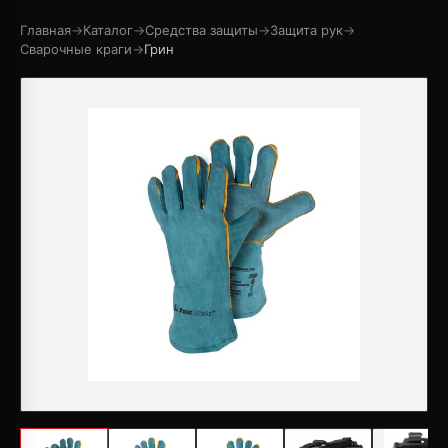
Главная
→
Каталог
→
Средства защиты
→
Защита рук
→
Сварочные краги
→
Грин