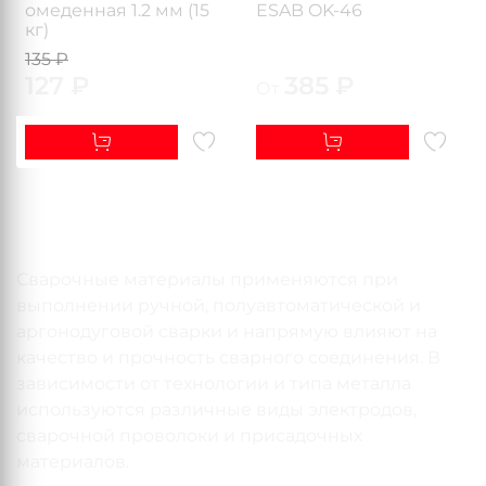
омеденная 1.2 мм (15
ESAB OK-46
кг)
135 ₽
127 ₽
385 ₽
От
Сварочные материалы применяются при
выполнении ручной, полуавтоматической и
аргонодуговой сварки и напрямую влияют на
качество и прочность сварного соединения. В
зависимости от технологии и типа металла
используются различные виды электродов,
сварочной проволоки и присадочных
материалов.