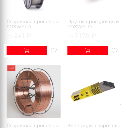
Сварочная проволока
Пруток присадочный
FOXWELD
FOXWELD
241 ₽
1 179 ₽
От
От
-6%
Сварочная проволока
Электроды сварочные