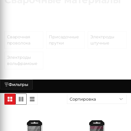
Сварочная
Присадочные
Электроды
проволока
прутки
штучные
Электроды
вольфрамоые
Фильтры