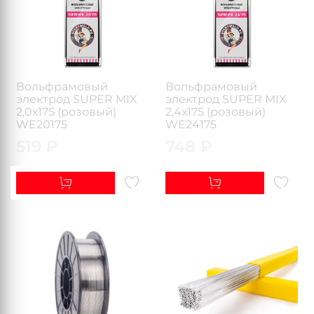
Вольфрамовый
Вольфрамовый
электрод SUPER MIX
электрод SUPER MIX
2,0х175 (розовый)
2,4х175 (розовый)
WE20175
WE24175
519 ₽
748 ₽