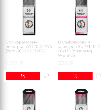
Вольфрамовый
Вольфрамовый
электрод WС 20 3,2/175
электрод SUPER MIX
(серый) WC2032175
1,6х175 (розовый)
WE16175
1 351 ₽
329 ₽