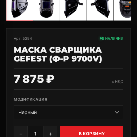
Арт:
5294
В НАЛИЧИИ
МАСКА СВАРЩИКА
GEFEST (Ф-Р 9700V)
7 875 ₽
с НДС
МОДИФИКАЦИЯ
−
+
1
В КОРЗИНУ