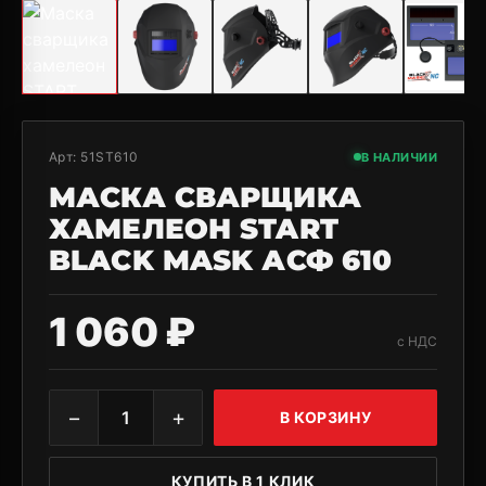
Арт:
51ST610
В НАЛИЧИИ
МАСКА СВАРЩИКА
ХАМЕЛЕОН START
BLACK MASK АСФ 610
1 060 ₽
с НДС
−
+
1
В КОРЗИНУ
КУПИТЬ В 1 КЛИК