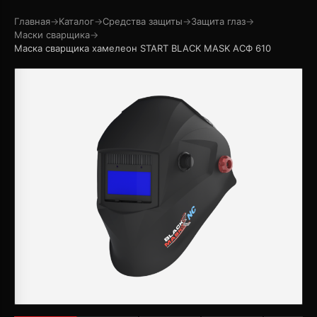
Главная
→
Каталог
→
Средства защиты
→
Защита глаз
→
Маски сварщика
→
Маска сварщика хамелеон START BLACK MASK АСФ 610