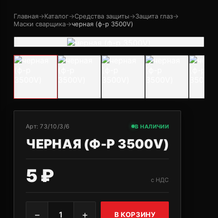
Главная
→
Каталог
→
Средства защиты
→
Защита глаз
→
Маски сварщика
→
черная (ф-р 3500V)
Арт:
73/10/3/6
В НАЛИЧИИ
ЧЕРНАЯ (Ф-Р 3500V)
5 ₽
с НДС
−
+
1
В КОРЗИНУ