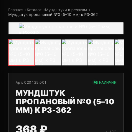
Главная
→
Каталог
→
Мундштуки к резакам
→
Мундштук пропановый №0 (5–10 мм) к Р3-362
Арт:
020.125.001
В НАЛИЧИИ
МУНДШТУК
ПРОПАНОВЫЙ №0 (5–10
ММ) К Р3-362
368 ₽
с НДС