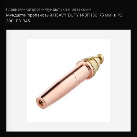
Главная
→
Каталог
→
Мундштуки к резакам
→
Мундштук пропановый HEAVY DUTY №3П (50–75 мм) к Р3-
300, Р3-345