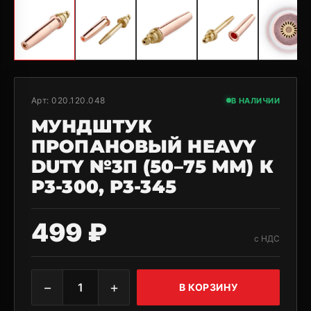
Арт:
020.120.048
В НАЛИЧИИ
МУНДШТУК
ПРОПАНОВЫЙ HEAVY
DUTY №3П (50–75 ММ) К
Р3-300, Р3-345
499 ₽
с НДС
−
+
1
В КОРЗИНУ