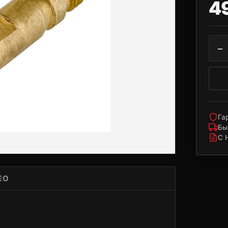
4
−
Га
Бы
С 
ЕО