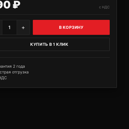
90 ₽
с НДС
+
1
В КОРЗИНУ
КУПИТЬ В 1 КЛИК
рантия 2 года
страя отгрузка
НДС