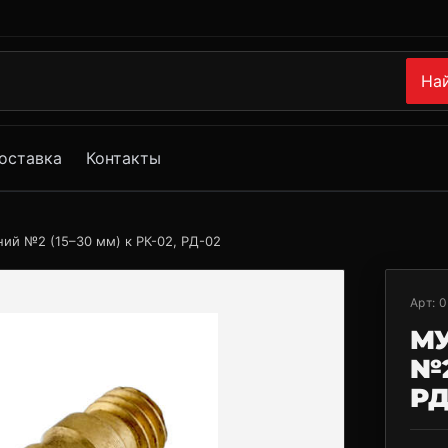
На
оставка
Контакты
ий №2 (15–30 мм) к РК-02, РД-02
Арт:
0
М
№2
РД