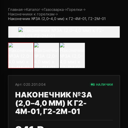
Главная
→
Каталог
→
Газосварка
→
Горелки
→
Наконечники к горелкам
→
Наконечник №3А (2,0–4,0 мм) к Г2-4М-01, Г2-2М-01
Арт:
020.201.004
В НАЛИЧИИ
НАКОНЕЧНИК №3А
(2,0–4,0 ММ) К Г2-
4М-01, Г2-2М-01