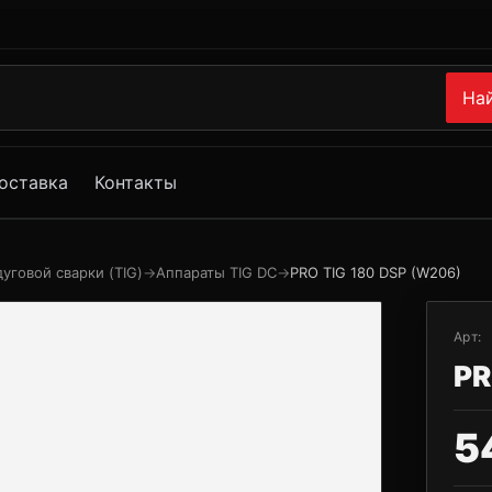
На
оставка
Контакты
уговой сварки (TIG)
→
Аппараты TIG DC
→
PRO TIG 180 DSP (W206)
Арт:
PR
5