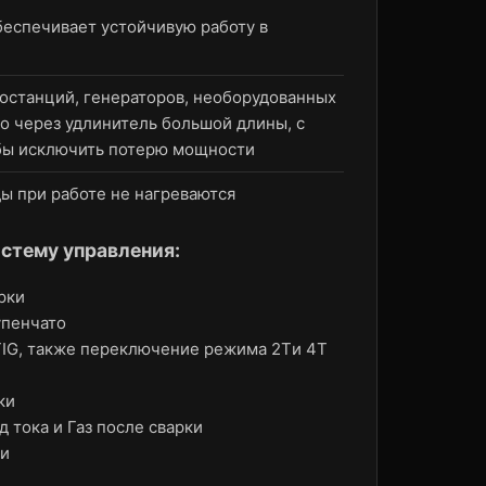
беспечивает устойчивую работу в
останций, генераторов, необорудованных
 через удлинитель большой длины, с
бы исключить потерю мощности
ы при работе не нагреваются
истему управления:
рки
упенчато
TIG, также переключение режима 2Tи 4T
ки
 тока и Газ после сварки
ки