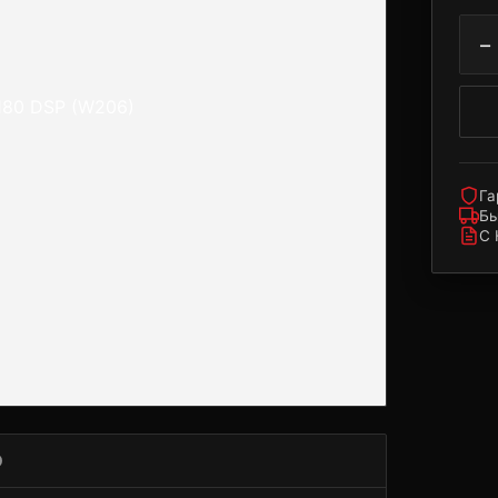
−
Га
Бы
С
О