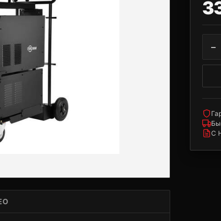
3
−
Га
Бы
С 
ЕО