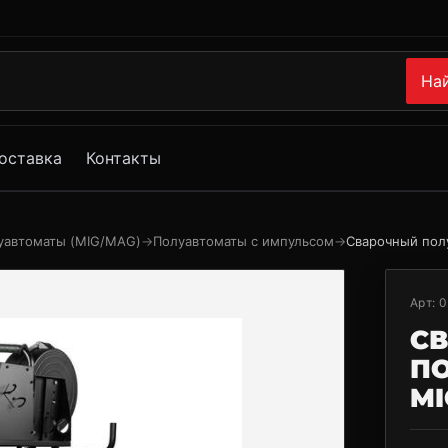
На
оставка
Контакты
уавтоматы (MIG/MAG)
→
Полуавтоматы с импульсом
→
Сварочный пол
Арт:
0
С
П
MI