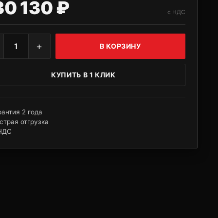
30 130 ₽
с НДС
+
1
В КОРЗИНУ
КУПИТЬ В 1 КЛИК
рантия 2 года
страя отгрузка
НДС