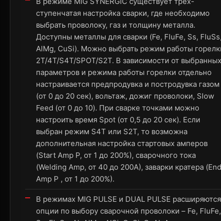
В режиме MIG SYNERGIC существует трех-
ступенчатая настройка сварки, где необходимо
выбрать проволоку, газ и толщину металла.
Доступны металлы для сварки (Fe, FluFe, Ss, FluSs
AlMg, CuSi). Можно выбрать режим работы горелк
2T/4T/S4T/SPOT/S2T. В зависимости от выбранны
параметров и режима работы горелки отдельно
настраивается предпродувка и постродувка газом
(от 0 до 20 сек), вольтаж, дожиг проволоки, Slow
Feed (от 0 до 10). При сварке точками можно
настроить время Spot (от 0,5 до 20 сек). Если
выбран режим S4T или S2T, то возможна
дополнительная настройка стартовых амперов
(Start Amp P, от 1 до 200%), сварочного тока
(Welding Amp, от 40 до 200А), заварки кратера (En
Amp P , от 1 до 200%).
В режимах MIG PULSE и DUAL PULSE расширяются
опции по выбору сварочной проволоки – Fe, FluFe,