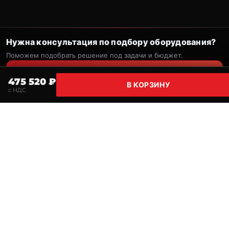
Нужна консультация по подбору оборудования?
Поможем подобрать решение под задачи и бюджет.
Позвонить
475 520 ₽
В КОРЗИНУ
с НДС
Главная
Поиск
Корзина
Избранное
Профи
Telegram
MAGMMA
Комплексное снабжение предприятий сварочным
оборудованием, материалами и расходными частями.
НАВИГАЦИЯ
Каталог