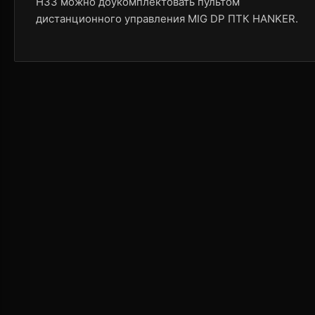
H33 можно доукомплектовать пультом
дистанционного управления MIG DP ПТК HANKER.