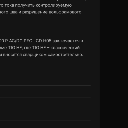
го тока получить контролируемую
рного шва и разрушение вольфрамового
0 P AC/DC PFC LCD H05 заключается в
ме TIG HF, где TIG HF – классический
ы вносятся сварщиком самостоятельно.