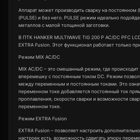
Аппарат может производить сварку на постоянном (
(PULSE) и без него. PULSE режим идеально подойде
металлов с малой толщиной заготовки.
В ПТК HANKER MULTIWAVE TIG 200 P AC/DC PFC LCD
EXTRA Fusion. Этот функционал работает только пр
Режим MIX AC/DC
MIX AC/DC – это смешанный режим, где происходит
вперемешку с постоянным током DC. Режим позволя
между переменным и постоянным токами. Это означ
переменном токе добавляется постоянный ток пря
проплавления, скорости сварки и возможности сва
переменном токе.
Режим EXTRA Fusion
EXTRA Fusion – позволяет настроить дополнительн
настроек есть возможность сдвигать эпюру переме