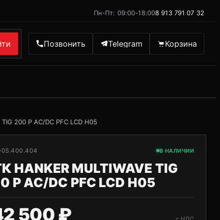
Пн-Пт: 09:00-18:00
8 913 791 07 32
йти
Позвонить
Telegram
Корзина
TIG 200 P AC/DC PFC LCD H05
005.400.404
В НАЛИЧИИ
К HANKER MULTIWAVE TIG
0 P AC/DC PFC LCD H05
42 500 ₽
с НДС