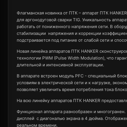
Флагманская новинка от ПТК – аппарат ПТК HANKE
для аргонодуговой сварки TIG. Уникальность аппара
работать от пониженного напряжения сети. В обор
стабилизации напряжения и коррекции коэффициент
подстраивается под питание от слабой сети и спос
Новая линейка аппаратов ПТК HANKER сконструиров
технологии PWM (Pulse Width Modulation), что гар
длительной и интенсивной эксплуатации.
В аппарате встроен модуль PFC - специальный блок
условиям в электрической сети и к нагрузке, эконо
позволяет увеличить время потребления тока блок
На всю линейку аппаратов ПТК HANKER предоставля
Функционал аппарата разнообразен и многогранен
дисплей с диагональю экрана в 4 дюйма. Отображе
реальном времени.