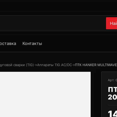
На
оставка
Контакты
уговой сварки (TIG)
→
Аппараты TIG AC/DC
→
ПТК HANKER MULTIWAVE 
Арт:
ПТ
20
1