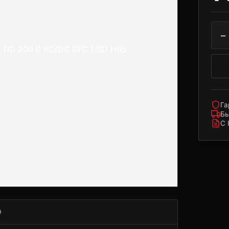
−
Га
Бы
С
О