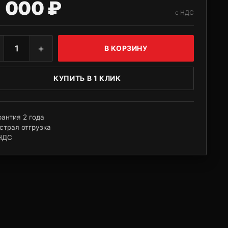
1 000 ₽
с НДС
+
1
В КОРЗИНУ
КУПИТЬ В 1 КЛИК
рантия 2 года
страя отгрузка
НДС