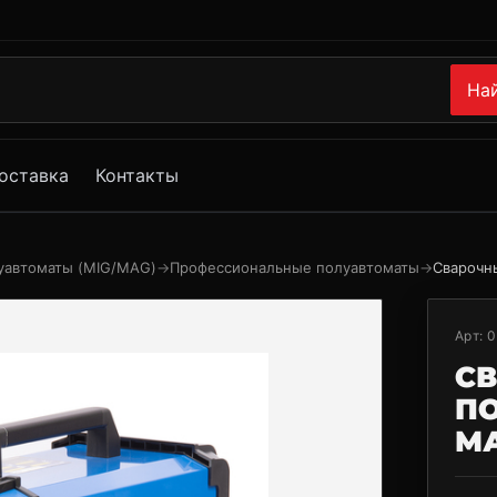
На
оставка
Контакты
уавтоматы (MIG/MAG)
→
Профессиональные полуавтоматы
→
Сварочн
Арт:
0
С
П
МА