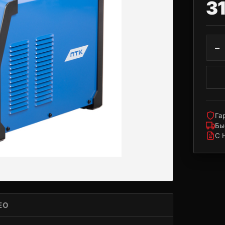
3
−
Га
Бы
С 
ЕО