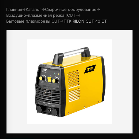
Главная
→
Каталог
→
Сварочное оборудование
→
Воздушно-плазменная резка (CUT)
→
Бытовые плазморезы CUT
→
ПТК RILON CUT 40 СT