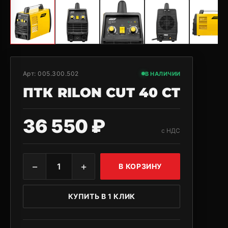
Арт:
005.300.502
В НАЛИЧИИ
ПТК RILON CUT 40 СT
36 550 ₽
с НДС
−
+
1
В КОРЗИНУ
КУПИТЬ В 1 КЛИК