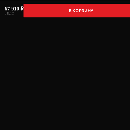
67 910 ₽
В КОРЗИНУ
с НДС
Нужна консультация по подбору
оборудования?
Поможем подобрать решение под задачи и бюджет.
Позвонить