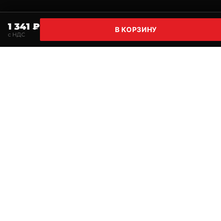
1 341 ₽
В КОРЗИНУ
с НДС
Главная
Поиск
Корзина
Избранное
Профи
Нужна консультация по подбору оборудования?
Поможем подобрать решение под задачи и бюджет.
Позвонить
Telegram