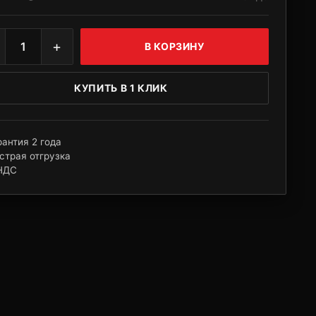
+
1
В КОРЗИНУ
КУПИТЬ В 1 КЛИК
рантия 2 года
страя отгрузка
НДС