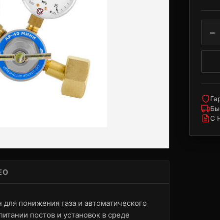
−
Га
Бы
С 
ЕО
 для понижения газа и автоматического
итании постов и установок в среде