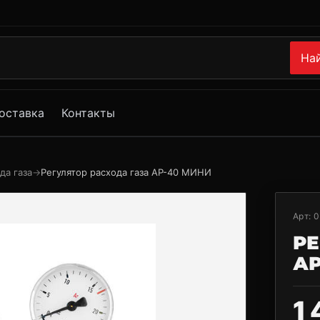
На
оставка
Контакты
да газа
→
Регулятор расхода газа АР-40 МИНИ
Арт:
0
РЕ
АР
1 