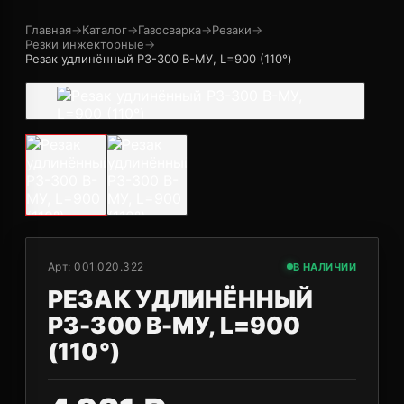
Главная
→
Каталог
→
Газосварка
→
Резаки
→
Резки инжекторные
→
Резак удлинённый Р3-300 В-МУ, L=900 (110°)
Арт:
001.020.322
В НАЛИЧИИ
РЕЗАК УДЛИНЁННЫЙ
Р3-300 В-МУ, L=900
(110°)