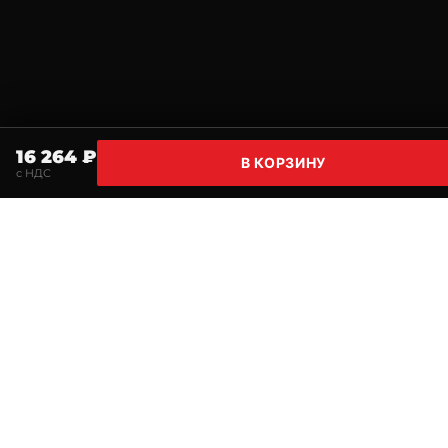
16 264 ₽
В КОРЗИНУ
с НДС
Главная
Поиск
Корзина
Избранное
Профи
Нужна консультация по подбору оборудования?
Поможем подобрать решение под задачи и бюджет.