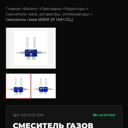
Главная
→
Каталог
→
Газосварка
→
Редукторы
→
Смесители газов, ротаметры, оптимизаторы
→
Смеситель газов MIXER 2Р (AR+CO₂)
Арт:
001.010.334
В НАЛИЧИИ
СМЕСИТЕЛЬ ГАЗОВ