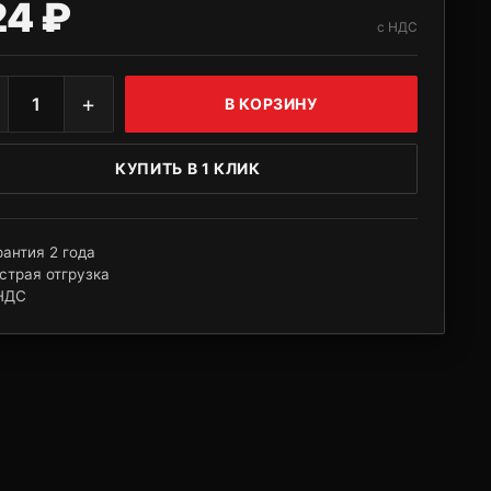
24 ₽
с НДС
+
1
В КОРЗИНУ
КУПИТЬ В 1 КЛИК
рантия 2 года
страя отгрузка
НДС