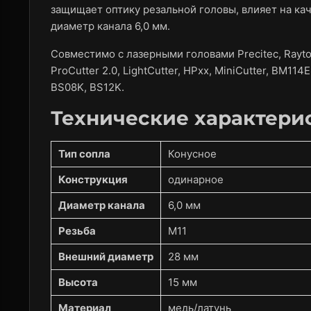
защищает оптику резальной головы, влияет на каче
диаметр канала 6,0 мм.
Совместимо с лазерными головами Precitec, Raytoo
ProCutter 2.0, LightCutter, HPxx, MiniCutter, BM11
BS08K, BS12K.
Технические характери
Тип сопла
Конусное
Конструкция
одинарное
Диаметр канала
6,0 мм
Резьба
M11
Внешний диаметр
28 мм
Высота
15 мм
Материал
медь/латунь