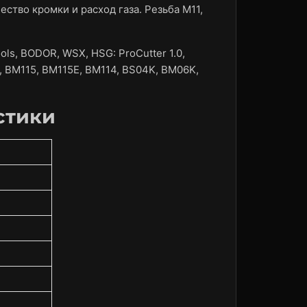
ство кромки и расход газа. Резьба M11,
ls, BODOR, WSX, HSG: ProCutter 1.0,
4E, BM115, BM115E, BM114, BS04K, BM06K,
стики