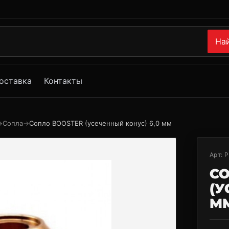
На
оставка
Контакты
→
Сопла
→
Сопло BOOSTER (усеченный конус) 6,0 мм
Арт:
P
С
(У
М