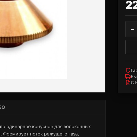
2
−
Га
Бы
С 
ЕО
ло одинарное конусное для волоконных
). Формирует поток режущего газа,