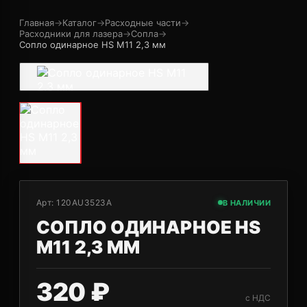
Главная
→
Каталог
→
Расходные части
→
Расходники для лазера
→
Сопла
→
Сопло одинарное HS M11 2,3 мм
Арт:
120AU3523A
В НАЛИЧИИ
СОПЛО ОДИНАРНОЕ HS
M11 2,3 ММ
320 ₽
с НДС