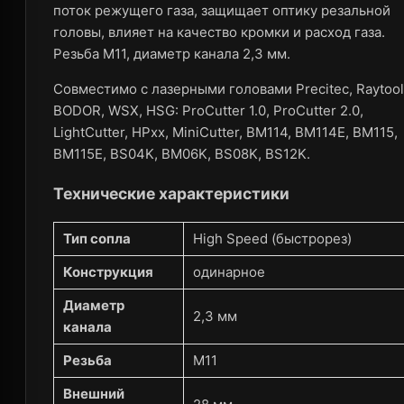
поток режущего газа, защищает оптику резальной
головы, влияет на качество кромки и расход газа.
Резьба M11, диаметр канала 2,3 мм.
Совместимо с лазерными головами Precitec, Raytool
BODOR, WSX, HSG: ProCutter 1.0, ProCutter 2.0,
LightCutter, HPxx, MiniCutter, BM114, BM114E, BM115,
BM115E, BS04K, BM06K, BS08K, BS12K.
Технические характеристики
Тип сопла
High Speed (быстрорез)
Конструкция
одинарное
Диаметр
2,3 мм
канала
Резьба
M11
Внешний