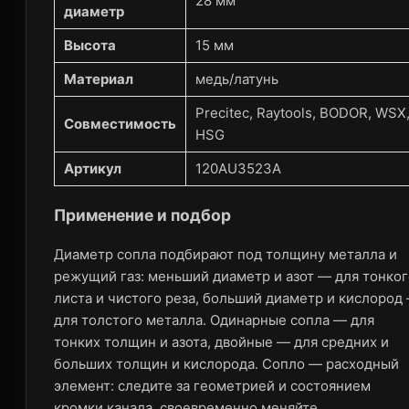
28 мм
диаметр
Высота
15 мм
Материал
медь/латунь
Precitec, Raytools, BODOR, WSX
Совместимость
HSG
Артикул
120AU3523A
Применение и подбор
Диаметр сопла подбирают под толщину металла и
режущий газ: меньший диаметр и азот — для тонког
листа и чистого реза, больший диаметр и кислород
для толстого металла. Одинарные сопла — для
тонких толщин и азота, двойные — для средних и
больших толщин и кислорода. Сопло — расходный
элемент: следите за геометрией и состоянием
кромки канала, своевременно меняйте.