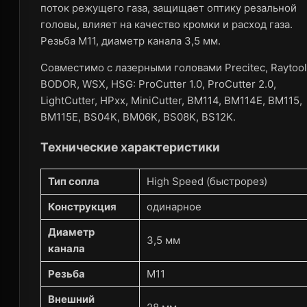
поток режущего газа, защищает оптику резальной
головы, влияет на качество кромки и расход газа.
Резьба M11, диаметр канала 3,5 мм.
Совместимо с лазерными головами Precitec, Raytool
BODOR, WSX, HSG: ProCutter 1.0, ProCutter 2.0,
LightCutter, HPxx, MiniCutter, BM114, BM114E, BM115,
BM115E, BS04K, BM06K, BS08K, BS12K.
Технические характеристики
Тип сопла
High Speed (быстрорез)
Конструкция
одинарное
Диаметр
3,5 мм
канала
Резьба
M11
Внешний