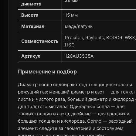
28 мм
диаметр
Высота
15 мм
Материал
медь/латунь
Precitec, Raytools, BODOR, WSX
Совместимость
HSG
Артикул
120AU3535A
Применение и подбор
Диаметр сопла подбирают под толщину металла и
режущий газ: меньший диаметр и азот — для тонког
листа и чистого реза, больший диаметр и кислород
для толстого металла. Одинарные сопла — для
тонких толщин и азота, двойные — для средних и
больших толщин и кислорода. Сопло — расходный
элемент: следите за геометрией и состоянием
кромки канала, своевременно меняйте.