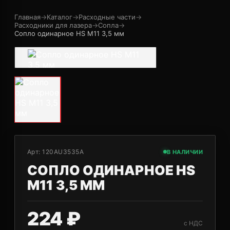
Главная
→
Каталог
→
Расходные части
→
Расходники для лазера
→
Сопла
→
Сопло одинарное HS M11 3,5 мм
Арт:
120AU3535A
В НАЛИЧИИ
СОПЛО ОДИНАРНОЕ HS
M11 3,5 ММ
224 ₽
с НДС