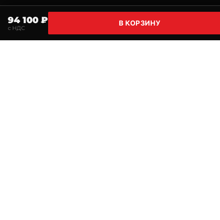
94 100 ₽
В КОРЗИНУ
с НДС
Главная
Поиск
Корзина
Избранное
Профи
Нужна консультация по подбору оборудования?
Поможем подобрать решение под задачи и бюджет.
Позвонить
Telegram
MAGMMA
Комплексное снабжение предприятий сварочным
оборудованием, материалами и расходными частями.
НАВИГАЦИЯ