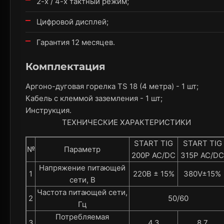
2-х / 4-х тактный режим;
Цифровой дисплей;
Гарантия 12 месяцев.
Комплектация
Аргоно-дуговая горелка TS 18 (4 метра) - 1 шт;
Кабель с клеммой заземления - 1 шт;
Инструкция.
ТЕХНИЧЕСКИЕ ХАРАКТЕРИСТИКИ
START TIG
START TIG
№
Параметр
200Р АС/DC
315Р АС/DC
Напряжение питающей
1
220В ± 15%
380V±15%
сети, В
Частота питающей сети,
2
50/60
Гц
Потребляемая
3
4,3
8,7