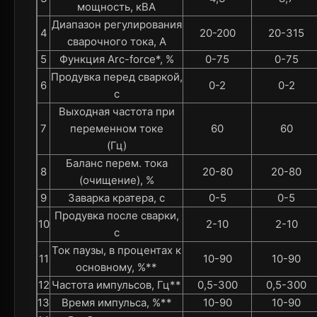
мощность, кВА
Диапазон регулирования
4
20-200
20-315
сварочного тока, А
5
Функция Arc-force*, %
0-75
0-75
Продувка перед сваркой,
6
0-2
0-2
с
Выходная частота при
7
переменном токе
60
60
(Гц)
Баланс перем. тока
8
20-80
20-80
(очищение), %
9
Заварка кратера, с
0-5
0-5
Продувка после сварки,
10
2-10
2-10
с
Ток паузы, в процентах к
11
10-90
10-90
основному, %**
12
Частота импульсов, Гц**
0,5-300
0,5-300
13
Время импульса, %**
10-90
10-90