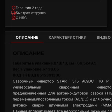
Гарантия 2 года
Быстрая отгрузка
С НДС
ОПИСАНИЕ
ХАРАКТЕРИСТИКИ
ВИДЕО
ОПИСАНИЕ
Габариты в упаковке Д*Ш*В, см - 66.5x49.5
Вес в упаковке, кг 38.05
КОД ТН ВЭД 8515391300
Сварочный инвертор START 315 AC/DC TIG P 
универсальный сварочный инверто
предназначенный для аргонно-дуговой сварки (TIG
переменным/постоянным током (АС/DС) и для ручно
дуговой сварки штучными электродами (MMA)
Данный аппарат имеет все необходимые режимы дл