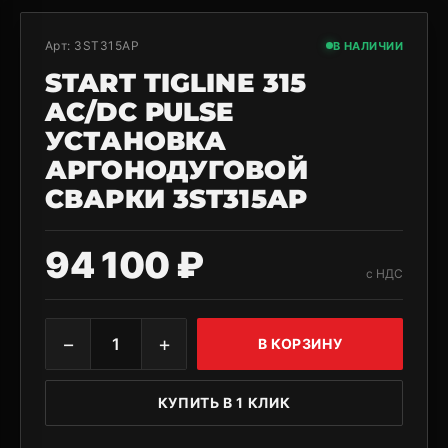
Арт:
3ST315AP
В НАЛИЧИИ
START TIGLINE 315
AC/DC PULSE
УСТАНОВКА
АРГОНОДУГОВОЙ
СВАРКИ 3ST315AP
94 100 ₽
с НДС
−
+
1
В КОРЗИНУ
КУПИТЬ В 1 КЛИК