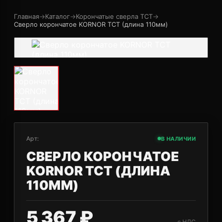
Главная
→
Каталог
→
Корончатые сверла TCT
→
Сверло корончатое KORNOR TCT (длина 110мм)
Арт:
В НАЛИЧИИ
СВЕРЛО КОРОНЧАТОЕ
KORNOR TCT (ДЛИНА
110ММ)
5 367 ₽
с НДС