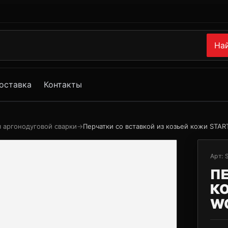
На
оставка
Контакты
я аргонодуговой сварки
→
Перчатки со вставкой из козьей кожи STAR
Арт:
ПЕ
К
W