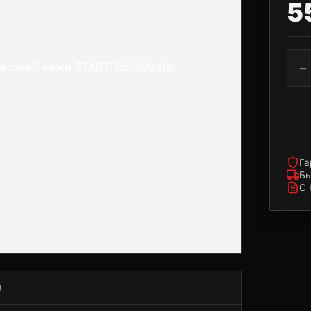
5
−
Га
Бы
С
О