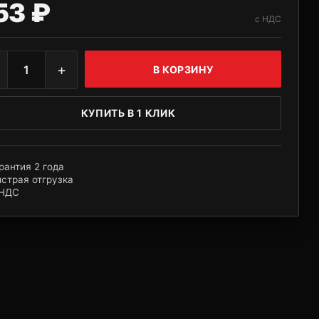
53 ₽
с НДС
+
1
В КОРЗИНУ
КУПИТЬ В 1 КЛИК
рантия 2 года
страя отгрузка
 НДС