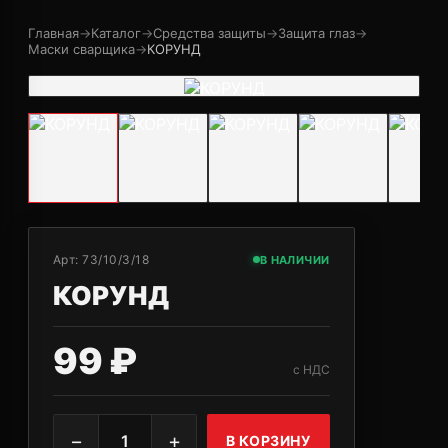
Главная
→
Каталог
→
Средства защиты
→
Защита глаз
→
Маски сварщика
→
КОРУНД
Арт:
73/10/3/18
В НАЛИЧИИ
КОРУНД
99 ₽
с НДС
−
+
1
В КОРЗИНУ